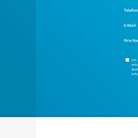
Telefo
E-Mail
Ihre Na
Ich
erh
wei
Inf