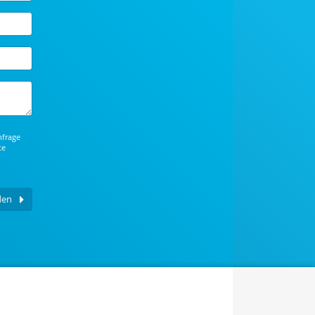
nfrage
te
den