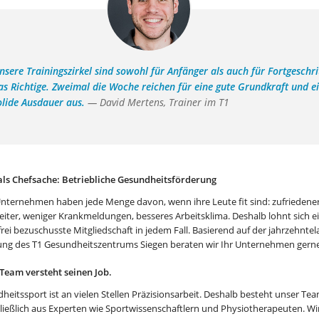
nsere Trainingszirkel sind sowohl für Anfänger als auch für Fortgeschri
as Richtige. Zweimal die Woche reichen für eine gute Grundkraft und e
olide Ausdauer aus.
— David Mertens, Trainer im T1
als Chefsache: Betriebliche Gesundheitsförderung
nternehmen haben jede Menge davon, wenn ihre Leute fit sind: zufriedene
eiter, weniger Krankmeldungen, besseres Arbeitsklima. Deshalb lohnt sich e
frei bezuschusste Mitgliedschaft in jedem Fall. Basierend auf der jahrzehnte
ung des T1 Gesundheitszentrums Siegen beraten wir Ihr Unternehmen gerne
Team versteht seinen Job.
heitssport ist an vielen Stellen Präzisionsarbeit. Deshalb besteht unser Te
ließlich aus Experten wie Sportwissenschaftlern und Physiotherapeuten. Wi