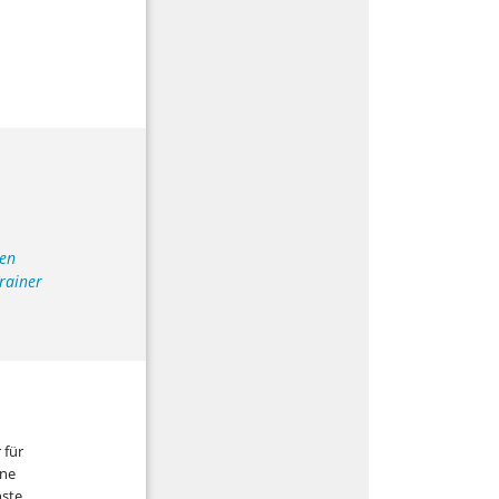
len
Trainer
 für
ine
hste