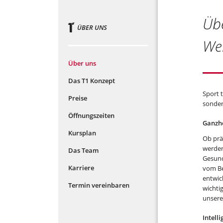
Üb
ÜBER UNS
Wer
Über uns
Das T1 Konzept
Sport t
Preise
sonder
Öffnungszeiten
Ganzhei
Kursplan
Ob prä
werden
Das Team
Gesundh
Karriere
vom Be
entwic
Termin vereinbaren
wichtig
unsere
Intell