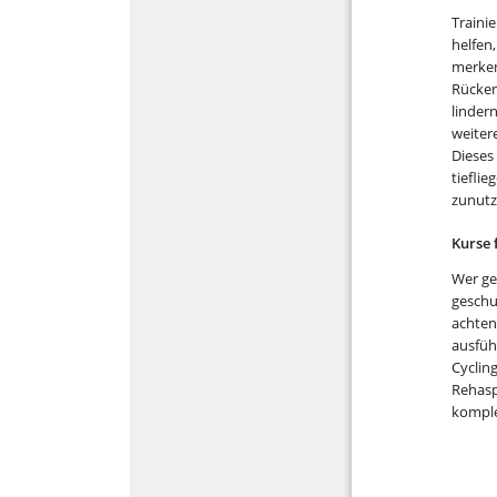
Traini
helfen
merken
Rücken
linder
weiter
Dieses
tiefli
zunutz
Kurse 
Wer ge
geschu
achten
ausfüh
Cyclin
Rehasp
komple