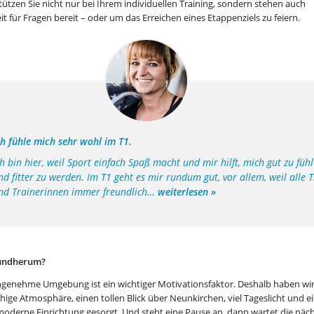
tützen Sie nicht nur bei Ihrem individuellen Training, sondern stehen auch
it für Fragen bereit – oder um das Erreichen eines Etappenziels zu feiern.
ch fühle mich sehr wohl im T1.
ch bin hier, weil Sport einfach Spaß macht und mir hilft, mich gut zu füh
nd fitter zu werden. Im T1 geht es mir rundum gut, vor allem, weil alle 
nd Trainerinnen immer freundlich
…
weiterlesen »
undherum?
ngenehme Umgebung ist ein wichtiger Motivationsfaktor. Deshalb haben wir
uhige Atmosphäre, einen tollen Blick über Neunkirchen, viel Tageslicht und e
 moderne Einrichtung gesorgt. Und steht eine Pause an, dann wartet die näc