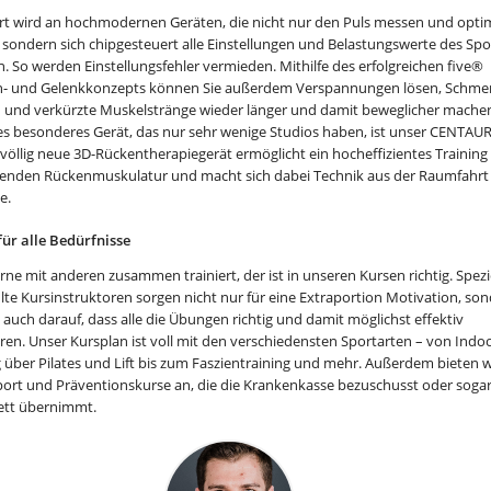
ert wird an hochmodernen Geräten, die nicht nur den Puls messen und opti
, sondern sich chipgesteuert alle Einstellungen und Belastungswerte des Spo
. So werden Einstellungsfehler vermieden. Mithilfe des erfolgreichen five®
- und Gelenkkonzepts können Sie außerdem Verspannungen lösen, Schme
n und verkürzte Muskelstränge wieder länger und damit beweglicher machen
es besonderes Gerät, das nur sehr wenige Studios haben, ist unser CENTAUR
 völlig neue 3D-Rückentherapiegerät ermöglicht ein hocheffizientes Training
egenden Rückenmuskulatur und macht sich dabei Technik aus der Raumfahrt
e.
für alle Bedürfnisse
rne mit anderen zusammen trainiert, der ist in unseren Kursen richtig. Spezi
lte Kursinstruktoren sorgen nicht nur für eine Extraportion Motivation, so
 auch darauf, dass alle die Übungen richtig und damit möglichst effektiv
ren. Unser Kursplan ist voll mit den verschiedensten Sportarten – von Indo
g über Pilates und Lift bis zum Faszientraining und mehr. Außerdem bieten w
ort und Präventionskurse an, die die Krankenkasse bezuschusst oder soga
tt übernimmt.