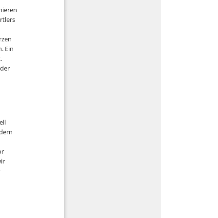
mieren
rtlers
rzen
. Ein
.
 der
ell
ndern
or
ir
r