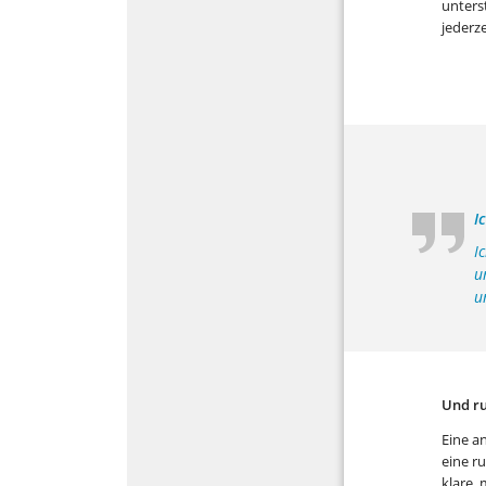
unters
jederze
I
I
u
u
Und r
Eine a
eine r
klare,