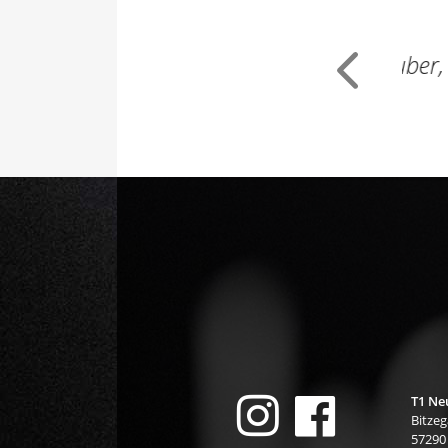
freundlich, das Studio blitzsauber, die
Previous
Atmosphäre toll.
”
Daniela, 40

T1 Ne

Bitzeg
57290