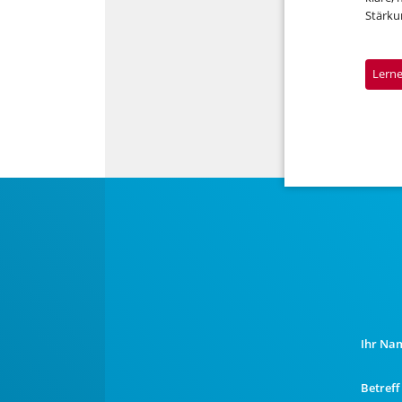
Stärku
Lerne
Ihr Na
Betreff