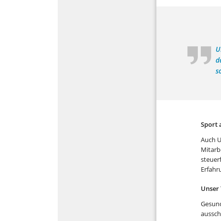
U
d
s
Sport 
Auch U
Mitarb
steuer
Erfahr
Unser 
Gesund
aussch