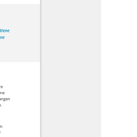
ttene
ine
re
ine
langen
.
am
r