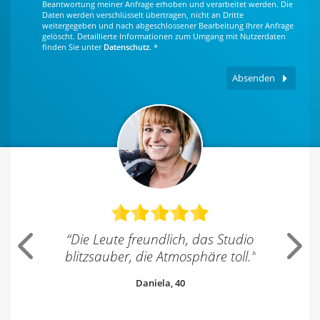
Beantwortung meiner Anfrage erhoben und verarbeitet werden. Die
Daten werden verschlüsselt übertragen, nicht an Dritte
weitergegeben und nach abgeschlossener Bearbeitung Ihrer Anfrage
gelöscht. Detaillierte Informationen zum Umgang mit Nutzerdaten
finden Sie unter
Datenschutz
.
*
Absenden
, das Studio
“
Mein Training ist
“
Das T
Previous
Next
sphäre toll.
”
maßgeschneidert.
”
Manfred, 65